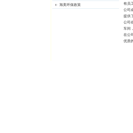
有员
旭美环保政策
公司
提供
公司
车间
在公
优质