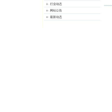
行业动态
网站公告
最新动态