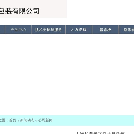
位置：
首页
新闻动态
公司新闻